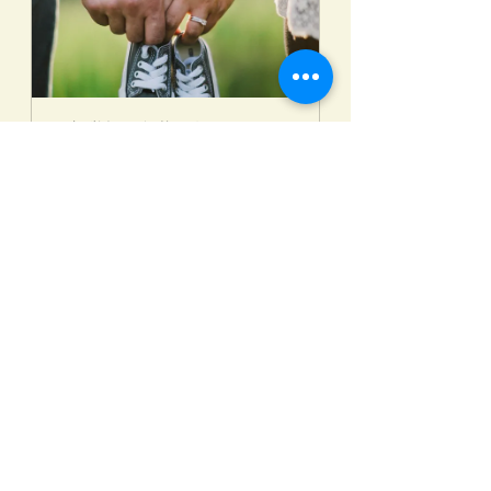
両親学級（午後の部）
2021年7月25日 
青島北地区交
13:30～15:00
流センター
今すぐ登録
授乳
母乳
すべて表示
関連記事